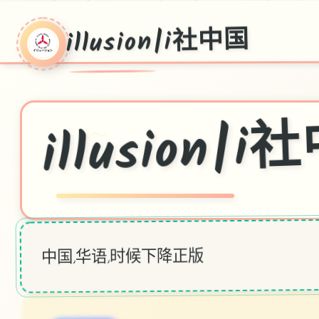
illusion|i社中国
★
illusion|
～
中国,华语,时候下降正版
～