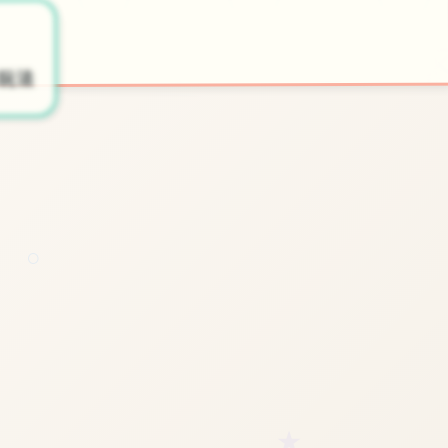
🎛️
️
开始游戏
玩法
○
★