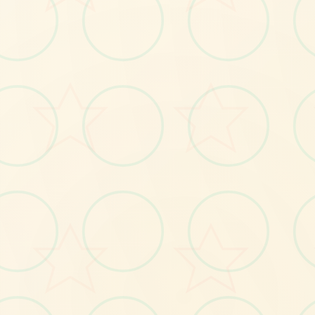
🗑️
No.1