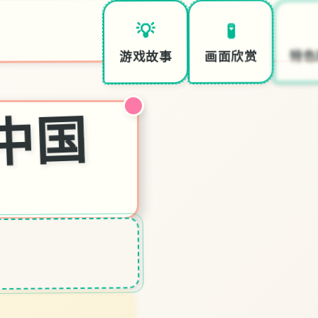

🧪
💡
特色
画面欣赏
游戏故事
i社中国