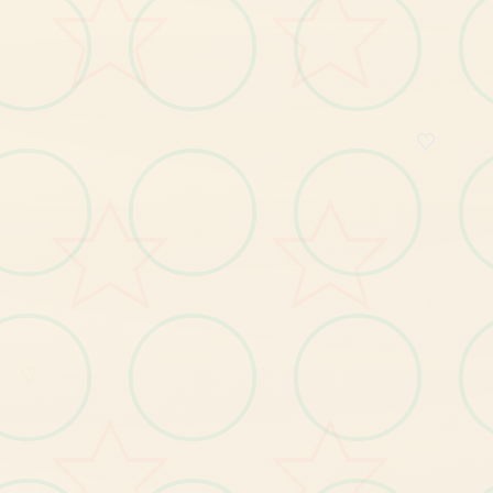
♡
○
♡